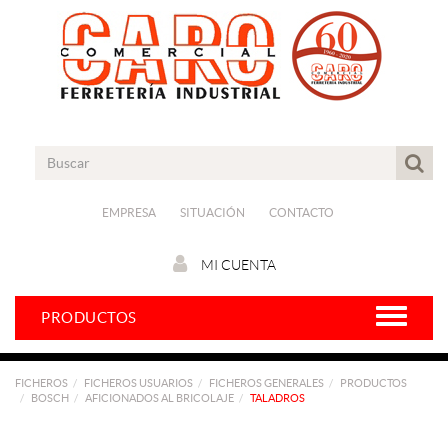
EMPRESA
SITUACIÓN
CONTACTO
MI CUENTA
PRODUCTOS
FICHEROS
FICHEROS USUARIOS
FICHEROS GENERALES
PRODUCTOS
BOSCH
AFICIONADOS AL BRICOLAJE
TALADROS