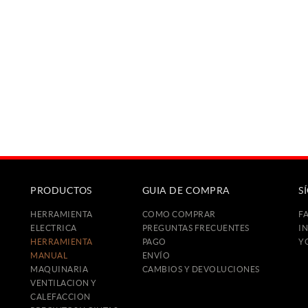
OLICITAR PRESUPUESTO
SOLICITAR PRESUPUES
PRODUCTOS
GUIA DE COMPRA
S
HERRAMIENTA
COMO COMPRAR
F
ELECTRICA
PREGUNTAS FRECUENTES
I
HERRAMIENTA
PAGO
Y
MANUAL
ENVÍO
MAQUINARIA
CAMBIOS Y DEVOLUCIONES
VENTILACION Y
CALEFACCION