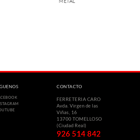
METAL
TO
SOLICITAR PRESUPUESTO
ÍGUENOS
CONTACTO
ACEBOOK
FERRETERIA CARO
NSTAGRAM
Avda. Virgen de las
OUTUBE
Viñas, 16
13700 TOMELLOSO
(Ciudad Real)
926 514 842