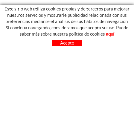
Este sitio web utiliza cookies propias y de terceros para mejorar
nuestros servicios y mostrarle publicidad relacionada con sus
preferencias mediante el análisis de sus hábitos de navegación.
Si continua navegando, consideramos que acepta su uso. Puede
GUIA DE COMPRA
saber más sobre nuestra política de cookies
aquí
COMO COMPRAR
Acepto
PREGUNTAS FRECUENTES
PAGO
ENVÍO
CAMBIOS Y DEVOLUCIONES
SÍGUENOS
CONTACTO
FACEBOOK
FERRETERIA CARO Avda.
INSTAGRAM
Virgen de las Viñas, 16
YOUTUBE
13700 TOMELLOSO
(Ciudad Real)
926 514 842
cfcaro@cfcaro.es