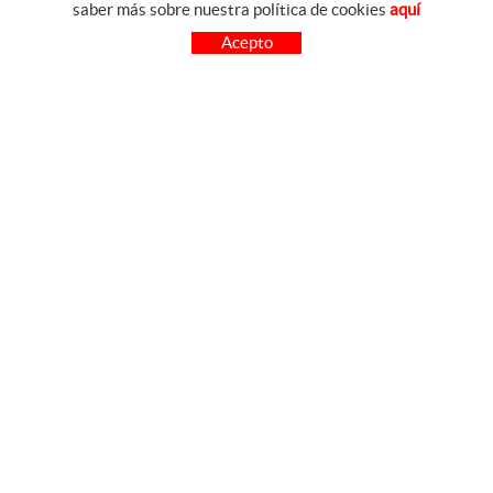
saber más sobre nuestra política de cookies
aquí
COMO COMPRAR
Acepto
PREGUNTAS FRECUENTES
PAGO
ENVÍO
CAMBIOS Y DEVOLUCIONES
SÍGUENOS
CONTACTO
FACEBOOK
FERRETERIA CARO Avda.
INSTAGRAM
Virgen de las Viñas, 16
YOUTUBE
13700 TOMELLOSO
(Ciudad Real)
926 514 842
cfcaro@cfcaro.es
POLÍTICA DE COOKIES
AVISO LEGAL
CONDICIONES DE USO