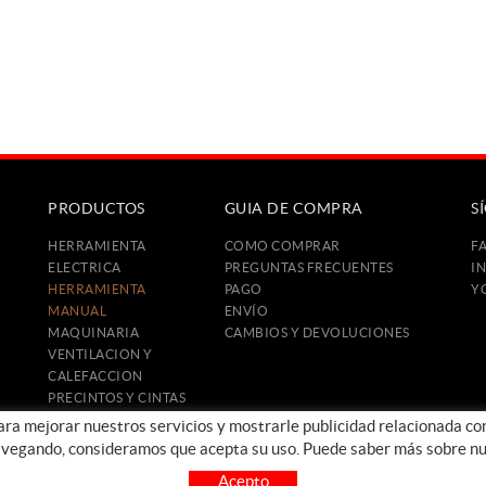
PRODUCTOS
GUIA DE COMPRA
S
HERRAMIENTA
COMO COMPRAR
F
ELECTRICA
PREGUNTAS FRECUENTES
I
HERRAMIENTA
PAGO
Y
MANUAL
ENVÍO
MAQUINARIA
CAMBIOS Y DEVOLUCIONES
VENTILACION Y
CALEFACCION
PRECINTOS Y CINTAS
CONSTRUCCIÓN
para mejorar nuestros servicios y mostrarle publicidad relacionada co
PROTECCIÓN E
avegando, consideramos que acepta su uso. Puede saber más sobre nu
HIGIENE
Acepto
OFERTAS