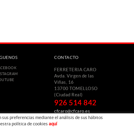
ÍGUENOS
CONTACTO
ACEBOOK
FERRETERIA CARO
NSTAGRAM
Avda. Virgen de las
OUTUBE
Viñas, 16
13700 TOMELLOSO
(Ciudad Real)
926 514 842
cfcaro@cfcaro.es
n sus preferencias mediante el análisis de sus hábitos
estra política de cookies
aquí