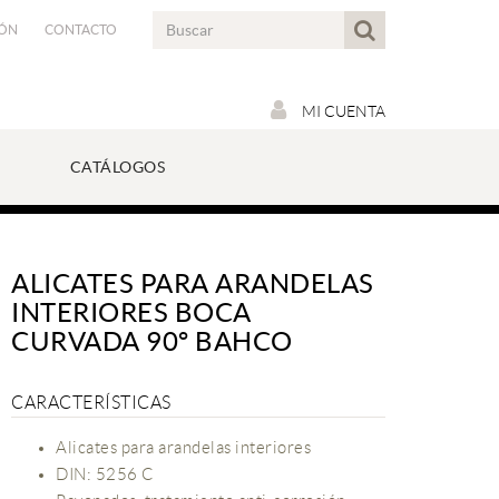
IÓN
CONTACTO
MI CUENTA
CATÁLOGOS
ALICATES PARA ARANDELAS
INTERIORES BOCA
CURVADA 90º BAHCO
CARACTERÍSTICAS
Alicates para arandelas interiores
DIN: 5256 C