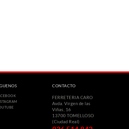
ÍGUENOS
CONTACTO
ACEBOOK
FERRETERIA CARO
NSTAGRAM
Avda. Virgen de las
OUTUBE
Viñas, 16
13700 TOMELLOSO
(Ciudad Real)