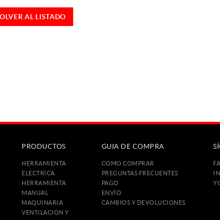
OLVER AL LISTADO
PRODUCTOS
GUIA DE COMPRA
S
HERRAMIENTA
COMO COMPRAR
F
ELECTRICA
PREGUNTAS FRECUENTES
I
HERRAMIENTA
PAGO
Y
MANUAL
ENVÍO
MAQUINARIA
CAMBIOS Y DEVOLUCIONES
VENTILACION Y