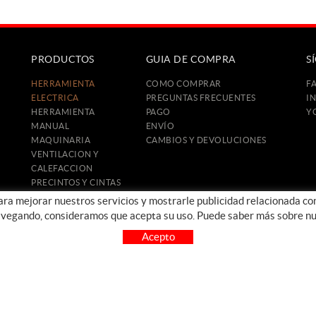
PRODUCTOS
GUIA DE COMPRA
S
HERRAMIENTA
COMO COMPRAR
F
ELECTRICA
PREGUNTAS FRECUENTES
I
HERRAMIENTA
PAGO
Y
MANUAL
ENVÍO
MAQUINARIA
CAMBIOS Y DEVOLUCIONES
VENTILACION Y
CALEFACCION
PRECINTOS Y CINTAS
CONSTRUCCIÓN
para mejorar nuestros servicios y mostrarle publicidad relacionada co
PROTECCIÓN E
avegando, consideramos que acepta su uso. Puede saber más sobre nu
HIGIENE
Acepto
OFERTAS
OUTLET