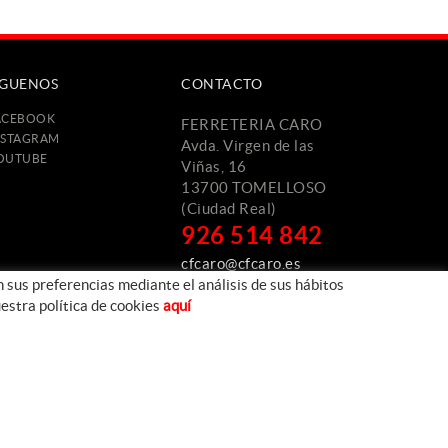
ÍGUENOS
CONTACTO
ACEBOOK
FERRETERIA CARO
NSTAGRAM
Avda. Virgen de las
OUTUBE
Viñas, 16
13700 TOMELLOSO
(Ciudad Real)
926 514 842
cfcaro@cfcaro.es
n sus preferencias mediante el análisis de sus hábitos
estra política de cookies
aquí
Desarrollado por:
Centro de Cálculo de Tomelloso