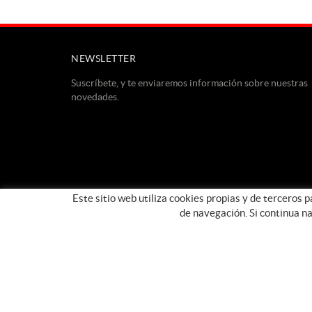
NEWSLETTER
Suscríbete, y te enviaremos información sobre nuestras
novedades.
Este sitio web utiliza cookies propias y de terceros 
de navegación. Si continua n
POLÍTICA DE COOKIES
AVISO LEGAL
CONDICIONES DE USO
PROGRAMA DE MODERNIZACIÓN DEL COMERCIO