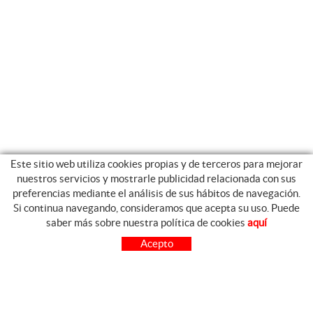
Este sitio web utiliza cookies propias y de terceros para mejorar
nuestros servicios y mostrarle publicidad relacionada con sus
preferencias mediante el análisis de sus hábitos de navegación.
Si continua navegando, consideramos que acepta su uso. Puede
GUIA DE COMPRA
saber más sobre nuestra política de cookies
aquí
COMO COMPRAR
Acepto
PREGUNTAS FRECUENTES
PAGO
ENVÍO
CAMBIOS Y DEVOLUCIONES