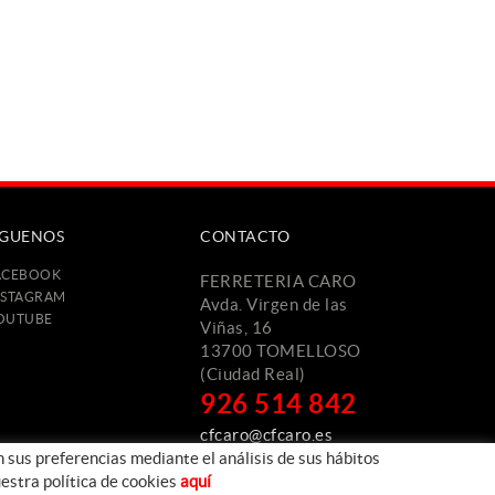
ÍGUENOS
CONTACTO
ACEBOOK
FERRETERIA CARO
NSTAGRAM
Avda. Virgen de las
OUTUBE
Viñas, 16
13700 TOMELLOSO
(Ciudad Real)
926 514 842
cfcaro@cfcaro.es
n sus preferencias mediante el análisis de sus hábitos
estra política de cookies
aquí