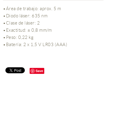
•Área de trabajo: aprox. 5 m
•Diodo láser: 635 nm
•Clase de láser: 2
•Exactitud: ± 0,8 mm/m
•Peso: 0,22 kg
•Batería: 2 x 1,5 V LR03 (AAA)
Save