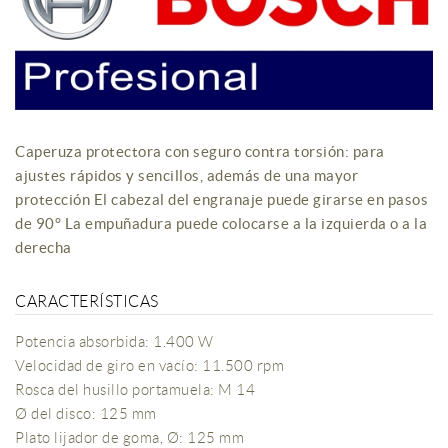
Caperuza protectora con seguro contra torsión: para
ajustes rápidos y sencillos, además de una mayor
protección El cabezal del engranaje puede girarse en pasos
de 90° La empuñadura puede colocarse a la izquierda o a la
derecha
CARACTERÍSTICAS
Potencia absorbida: 1.400 W
Velocidad de giro en vacío: 11.500 rpm
Rosca del husillo portamuela: M 14
Ø del disco: 125 mm
Plato lijador de goma, Ø: 125 mm