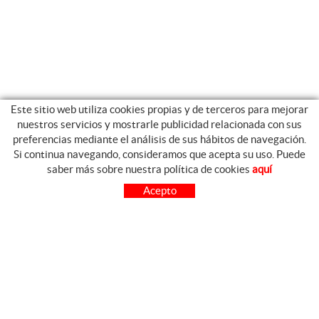
Este sitio web utiliza cookies propias y de terceros para mejorar
nuestros servicios y mostrarle publicidad relacionada con sus
preferencias mediante el análisis de sus hábitos de navegación.
Si continua navegando, consideramos que acepta su uso. Puede
GUIA DE COMPRA
saber más sobre nuestra política de cookies
aquí
COMO COMPRAR
Acepto
PREGUNTAS FRECUENTES
PAGO
ENVÍO
CAMBIOS Y DEVOLUCIONES
SÍGUENOS
CONTACTO
FACEBOOK
FERRETERIA CARO Avda.