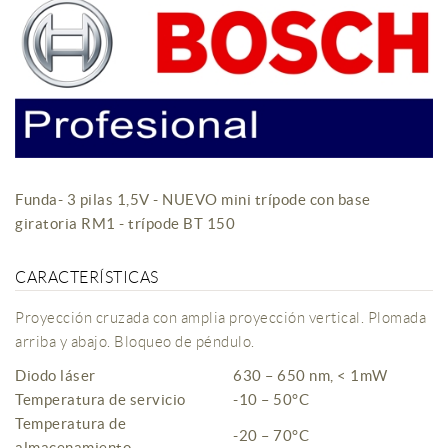
Funda- 3 pilas 1,5V - NUEVO mini trípode con base
giratoria RM1 - trípode BT 150
CARACTERÍSTICAS
Proyección cruzada con amplia proyección vertical. Plomada
arriba y abajo. Bloqueo de péndulo.
Diodo láser
630 – 650 nm, < 1mW
Temperatura de servicio
-10 – 50°C
Temperatura de
-20 – 70°C
almacenamiento