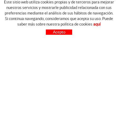
Este sitio web utiliza cookies propias y de terceros para mejorar
nuestros servicios y mostrarle publicidad relacionada con sus
preferencias mediante el análisis de sus hábitos de navegación.
Si continua navegando, consideramos que acepta su uso. Puede
GUIA DE COMPRA
saber más sobre nuestra política de cookies
aquí
COMO COMPRAR
Acepto
PREGUNTAS FRECUENTES
PAGO
ENVÍO
CAMBIOS Y DEVOLUCIONES
SÍGUENOS
CONTACTO
FACEBOOK
FERRETERIA CARO Avda.
INSTAGRAM
Virgen de las Viñas, 16
YOUTUBE
13700 TOMELLOSO
(Ciudad Real)
926 514 842
cfcaro@cfcaro.es