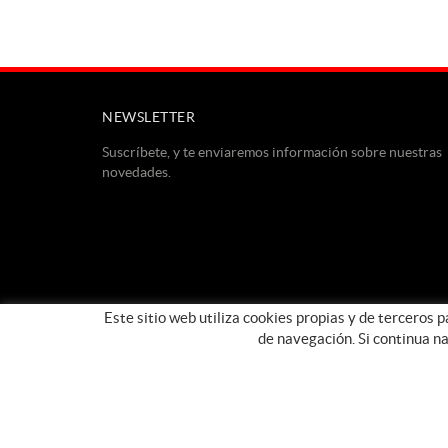
NEWSLETTER
Suscríbete, y te enviaremos información sobre nuestras
novedades.
Este sitio web utiliza cookies propias y de terceros 
de navegación. Si continua n
POLÍTICA DE COOKIES
AVISO LEGAL
CONDICIONES DE USO