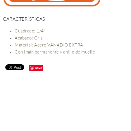
CARACTERÍSTICAS
Cuadrado: 1/4"
Acabado: Gris
Material: Acero VANADIO EXTRA
Con imán permanente y anillo de muelle
Save