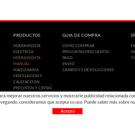
PRODUCTOS
GUIA DE COMPRA
S
HERRAMIENTA
COMO COMPRAR
F
ELECTRICA
PREGUNTAS FRECUENTES
I
HERRAMIENTA
PAGO
Y
MANUAL
ENVÍO
MAQUINARIA
CAMBIOS Y DEVOLUCIONES
VENTILACION Y
CALEFACCION
PRECINTOS Y CINTAS
CONSTRUCCIÓN
para mejorar nuestros servicios y mostrarle publicidad relacionada co
PROTECCIÓN E
avegando, consideramos que acepta su uso. Puede saber más sobre nu
HIGIENE
Acepto
OFERTAS
OUTLET