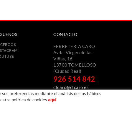
ÍGUENOS
CONTACTO
ACEBOOK
FERRETERIA CARO
NSTAGRAM
Avda. Virgen de las
OUTUBE
Viñas, 16
13700 TOMELLOSO
(Ciudad Real)
926 514 842
cfcaro@cfcaro.es
n sus preferencias mediante el análisis de sus hábitos
estra política de cookies
aquí
Desarrollado por:
Centro de Cálculo de Tomelloso