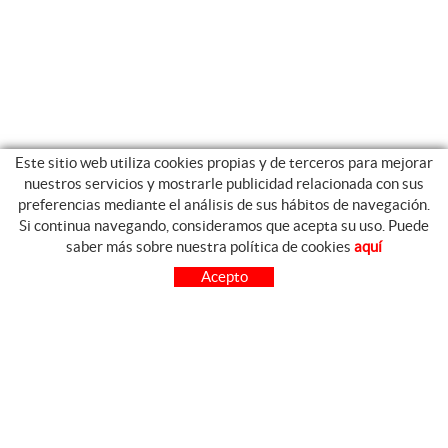
Este sitio web utiliza cookies propias y de terceros para mejorar
nuestros servicios y mostrarle publicidad relacionada con sus
preferencias mediante el análisis de sus hábitos de navegación.
Si continua navegando, consideramos que acepta su uso. Puede
GUIA DE COMPRA
saber más sobre nuestra política de cookies
aquí
COMO COMPRAR
Acepto
PREGUNTAS FRECUENTES
PAGO
ENVÍO
CAMBIOS Y DEVOLUCIONES
SÍGUENOS
CONTACTO
FACEBOOK