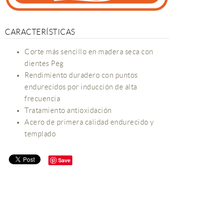
CARACTERÍSTICAS
Corte más sencillo en madera seca con
dientes Peg
Rendimiento duradero con puntos
endurecidos por inducción de alta
frecuencia
Tratamiento antioxidación
Acero de primera calidad endurecido y
templado
Save