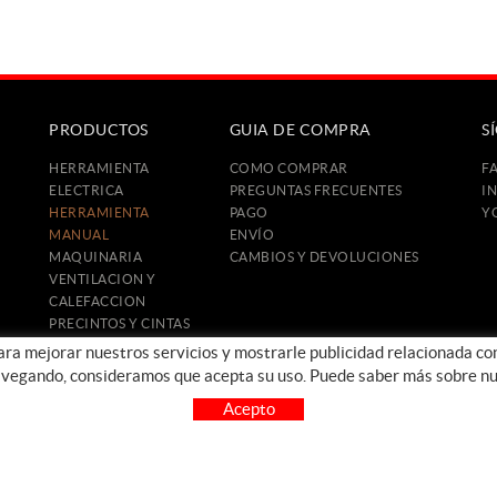
PRODUCTOS
GUIA DE COMPRA
S
HERRAMIENTA
COMO COMPRAR
F
ELECTRICA
PREGUNTAS FRECUENTES
I
HERRAMIENTA
PAGO
Y
MANUAL
ENVÍO
MAQUINARIA
CAMBIOS Y DEVOLUCIONES
VENTILACION Y
CALEFACCION
PRECINTOS Y CINTAS
CONSTRUCCIÓN
para mejorar nuestros servicios y mostrarle publicidad relacionada co
PROTECCIÓN E
avegando, consideramos que acepta su uso. Puede saber más sobre nu
HIGIENE
Acepto
OFERTAS
OUTLET