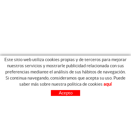
Este sitio web utiliza cookies propias y de terceros para mejorar
nuestros servicios y mostrarle publicidad relacionada con sus
preferencias mediante el análisis de sus hábitos de navegación.
Si continua navegando, consideramos que acepta su uso. Puede
GUIA DE COMPRA
saber más sobre nuestra política de cookies
aquí
COMO COMPRAR
Acepto
PREGUNTAS FRECUENTES
PAGO
ENVÍO
CAMBIOS Y DEVOLUCIONES